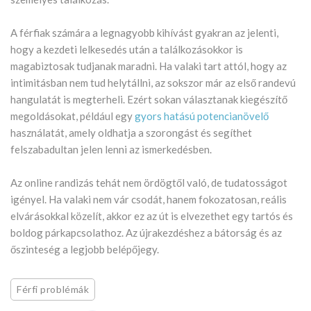
A férfiak számára a legnagyobb kihívást gyakran az jelenti,
hogy a kezdeti lelkesedés után a találkozásokkor is
magabiztosak tudjanak maradni. Ha valaki tart attól, hogy az
intimitásban nem tud helytállni, az sokszor már az első randevú
hangulatát is megterheli. Ezért sokan választanak kiegészítő
megoldásokat, például egy
gyors hatású potencianövelő
használatát, amely oldhatja a szorongást és segíthet
felszabadultan jelen lenni az ismerkedésben.
Az online randizás tehát nem ördögtől való, de tudatosságot
igényel. Ha valaki nem vár csodát, hanem fokozatosan, reális
elvárásokkal közelít, akkor ez az út is elvezethet egy tartós és
boldog párkapcsolathoz. Az újrakezdéshez a bátorság és az
őszinteség a legjobb belépőjegy.
Férfi problémák