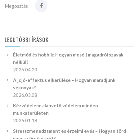
Megosztás
LEGUTÓBBI ÍRÁSOK
Életmód és hobbik: Hogyan mesélj magadról szavak
nélkül?
2026.04.20
A jojó-effektus elkerülése – Hogyan maradjunk
vékonyak?
2026.03.08
Kézvédelem: alapvető védelem minden
munkaterületen
2026.01.18
Stresszmenedzsment és érzelmi evés – Hogyan törd
meg az ördögi kört?