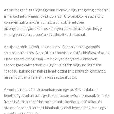
Az online randizás legnagyobb előnye, hogy rengeteg emberrel
ismerkedhetünk meg rövid idő alatt. Ugyanakkor ez az előny
könnyen hátránnyá is válhat: a túl sok lehetőség
bizonytalanságot okoz, és könnyen alakul ki az érzés, hogy
mindig van valaki „jobb” a következő kattintásnál.
Az újrakezdők számára az online világban való eligazodás
sokszor stresszes. A profil létrehozása, a fotók kiválasztása, az
első üzenetek megírása – mind olyan helyzetek, amelyek
szorongást válthatnak ki. Egy elvált férfi vagy nő számára
ráadásul különösen nehéz lehet őszintén bemutatni önmagát,
hiszen ott van a félelem a visszautasítástól.
Az online randizásnak azonban van egy pozitív oldala is:
lehetőséget ad arra, hogy fokozatosan nyissunk mások felé. Az
üzenetváltások segíthetnek oldani a kezdeti gátlásokat, és
biztonságosabb terepet kínálnak az első lépésekhez, mint egy
személyes találkozás.