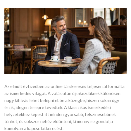
Az elmúlt évtizedben az online társkeresés teljesen átformálta
az ismerkedés világát. A válás után újrakezdőknek különösen
nagy kihívás lehet belépni ebbe a közegbe, hiszen sokan úgy
érzik, idegen terepre tévedtek. A klasszikus ismerkedési
helyzetekhez képest itt minden gyorsabb, felszínesebbnek
tűnhet, és sokszor nehéz eldönteni, ki mennyire gondolja
komolyan a kapcsolatkeresést.